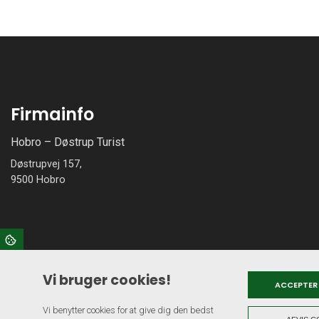
Firmainfo
Hobro – Døstrup Turist
Døstrupvej 157,
9500 Hobro
Vi bruger cookies!
ACCEPTER
Vi benytter cookies for at give dig den bedst