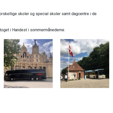
orskellige skoler og special skoler samt dagcentre i de
ntoget i Handest i sommermånederne.