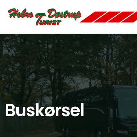
Gå
til
hovedindhold
Buskørsel