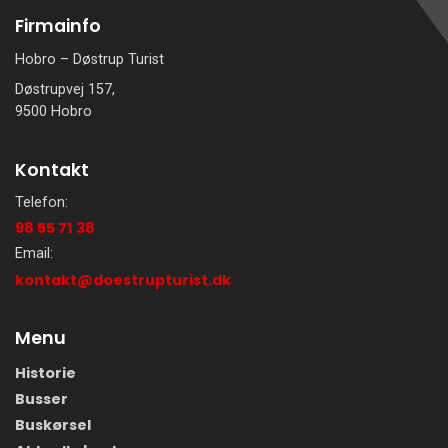
Firmainfo
Hobro – Døstrup Turist
Døstrupvej 157,
9500 Hobro
Kontakt
Telefon:
98 55 71 38
Email:
kontakt@doestrupturist.dk
Menu
Historie
Busser
Buskørsel