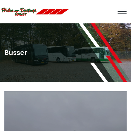
Gå
til
hovedindhold
Busser